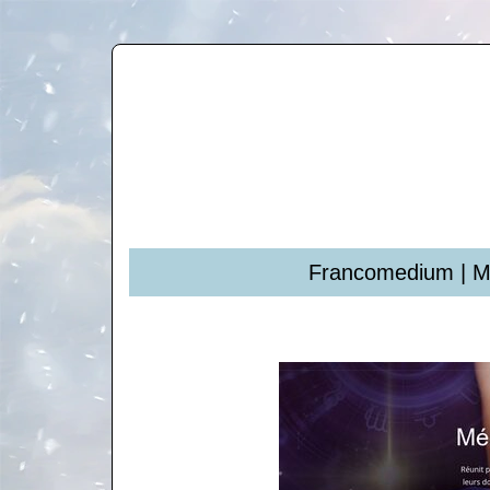
Fran­come­dium | M