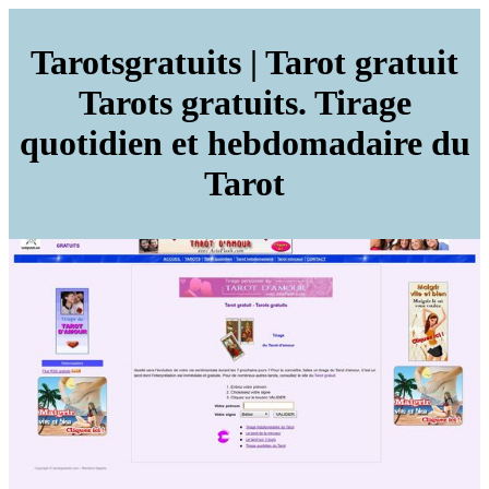
Tarots­gra­tuits | Tarot gratuit
Tarots gratuits. Tirage
quotidien et heb­domadai­re du
Tarot